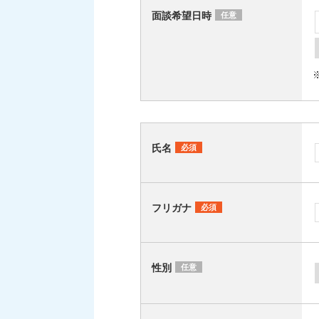
面談希望日時
任意
氏名
必須
フリガナ
必須
性別
任意