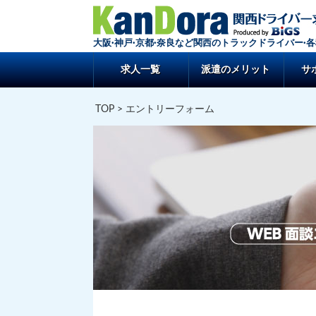
大阪·神戸·京都·奈良など関西のトラックドライバー·
求人一覧
派遣のメリット
サ
TOP
> エントリーフォーム