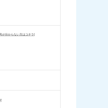
号が分からない方はコチラ
]
可