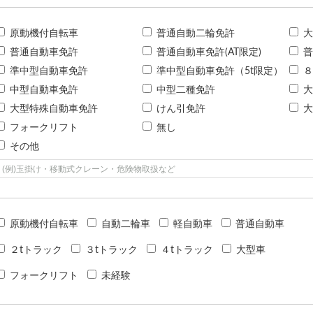
原動機付自転車
普通自動二輪免許
大
普通自動車免許
普通自動車免許(AT限定)
普
準中型自動車免許
準中型自動車免許（5t限定）
８
中型自動車免許
中型二種免許
大
大型特殊自動車免許
けん引免許
大
フォークリフト
無し
その他
原動機付自転車
自動二輪車
軽自動車
普通自動車
２tトラック
３tトラック
４tトラック
大型車
フォークリフト
未経験