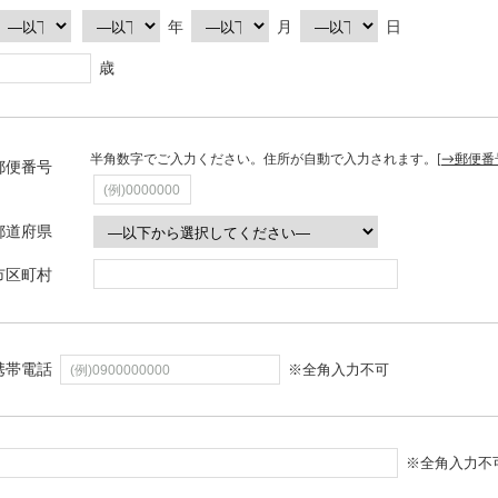
年
月
日
歳
半角数字でご入力ください。住所が自動で入力されます。[
→郵便番
郵便番号
都道府県
市区町村
携帯電話
※全角入力不可
※全角入力不