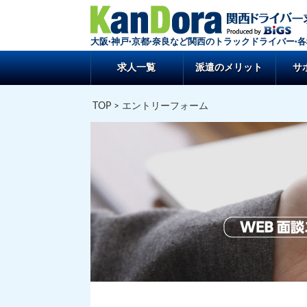
大阪·神戸·京都·奈良など関西のトラックドライバー·
求人一覧
派遣のメリット
サ
TOP
> エントリーフォーム