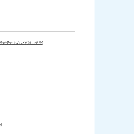
号が分からない方はコチラ
]
可