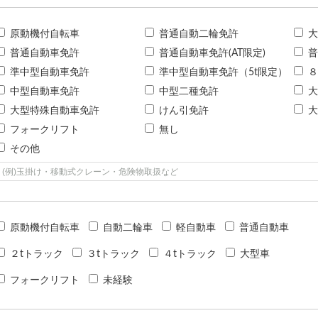
原動機付自転車
普通自動二輪免許
大
普通自動車免許
普通自動車免許(AT限定)
普
準中型自動車免許
準中型自動車免許（5t限定）
８
中型自動車免許
中型二種免許
大
大型特殊自動車免許
けん引免許
大
フォークリフト
無し
その他
原動機付自転車
自動二輪車
軽自動車
普通自動車
２tトラック
３tトラック
４tトラック
大型車
フォークリフト
未経験