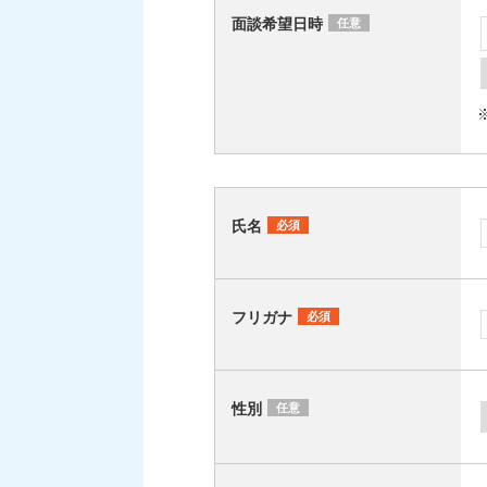
面談希望日時
任意
氏名
必須
フリガナ
必須
性別
任意