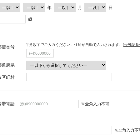
年
月
日
歳
半角数字でご入力ください。住所が自動で入力されます。[
→郵便番
郵便番号
都道府県
市区町村
携帯電話
※全角入力不可
※全角入力不