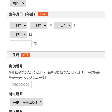
生年月日（年齢）
必須
年
月
日
歳
ご住所
必須
郵便番号
半角数字でご入力ください。住所が自動で入力されます。[
→郵便番
号が分からない方はコチラ
]
都道府県
市区町村