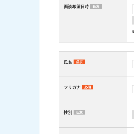
面談希望日時
任意
氏名
必須
フリガナ
必須
性別
任意