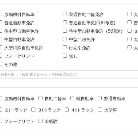
原動機付自転車
普通自動二輪免許
大
普通自動車免許
普通自動車免許(AT限定)
普
準中型自動車免許
準中型自動車免許（5t限定）
８
中型自動車免許
中型二種免許
大
大型特殊自動車免許
けん引免許
大
フォークリフト
無し
その他
原動機付自転車
自動二輪車
軽自動車
普通自動車
２tトラック
３tトラック
４tトラック
大型車
フォークリフト
未経験