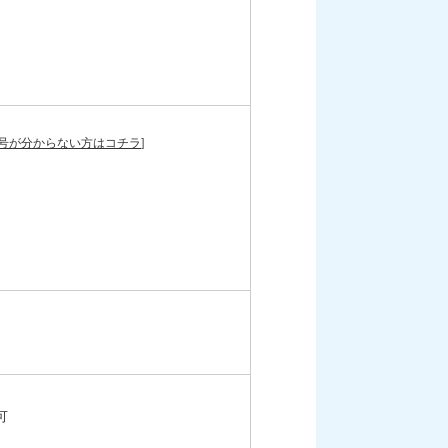
号が分からない方はコチラ
]
可