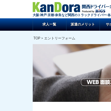
大阪·神戸·京都·奈良など関西のトラックドライバー·
求人一覧
派遣のメリット
サ
TOP
> エントリーフォーム