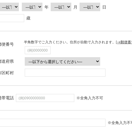
年
月
日
歳
半角数字でご入力ください。住所が自動で入力されます。[
→郵便番
郵便番号
都道府県
市区町村
携帯電話
※全角入力不可
※全角入力不