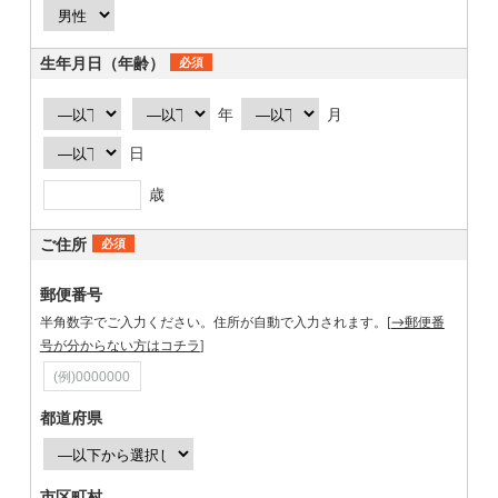
生年月日（年齢）
必須
年
月
日
歳
ご住所
必須
郵便番号
半角数字でご入力ください。住所が自動で入力されます。[
→郵便番
号が分からない方はコチラ
]
都道府県
市区町村