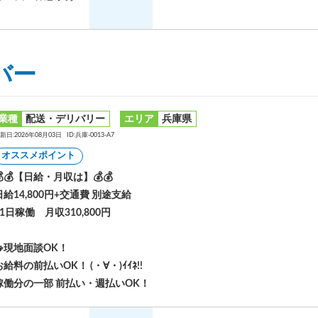
バー
業種
配送・デリバリー
エリア
兵庫県
新日:2026年08月03日
ID:兵庫-0013-A7
オススメポイント
💰💰【日給・月収は】💰💰
日給14,800円+交通費 別途支給
21日稼働 月収310,800円
🚙現地面談OK！
お給料の前払いOK！ (・∀・)ｲｲﾈ!!
稼働分の一部 前払い・週払いOK！