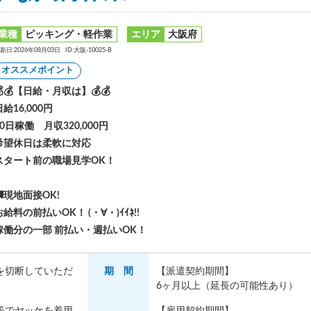
業種
ピッキング・軽作業
エリア
大阪府
新日:2026年08月03日
ID:大阪-10025-B
オススメポイント
💰💰【日給・月収は】💰💰
日給16,000円
20日稼働 月収320,000円
希望休日は柔軟に対応
スタート前の職場見学OK！
🚚現地面接OK!
お給料の前払いOK！ (・∀・)ｲｲﾈ!!
稼働分の一部 前払い・週払いOK！
を切断していただ
期 間
【派遣契約期間】
6ヶ月以上（延長の可能性あり）
等でヤッケを着用
【雇用契約期間】