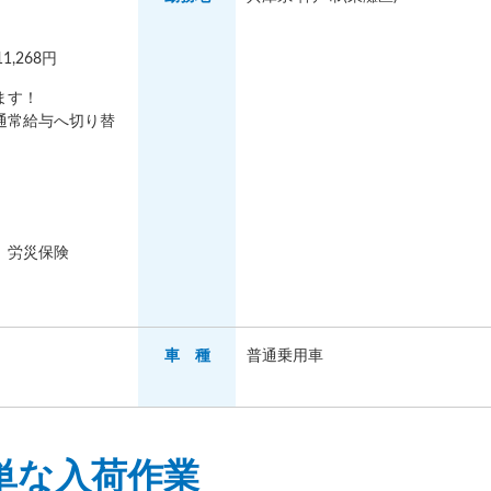
,268円
ます！
通常給与へ切り替
、労災保険
車 種
普通乗用車
単な入荷作業