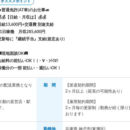
オススメポイント
🚙普通免許(AT車)のお仕事🚙
💰💰【日給・月収は】💰💰
日給13,600円+交通費 別途支給
21日稼働 月収285,600円
更新毎に『継続手当』支給(規定あり)
🚚現地面談OK🚚
お給料の前払いOK！ (・∀・)ｲｲﾈ!!
稼働分の一部 前払い・週払いOK！
弁当の配送業務となり
期 間
【派遣契約期間】
2ヶ月以上（延長の可能性あり）
京都の直営店・駅
【雇用契約期間】
す。
2ヶ月毎の更新制（勤務が続く限り
おります）
勤務地
兵庫県 神戸市(東灘区)