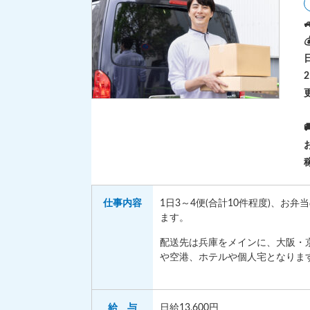
仕事
内容
1日3～4便(合計10件程度)、お
ます。
配送先は兵庫をメインに、大阪・
や空港、ホテルや個人宅となりま
給 与
日給13,600円