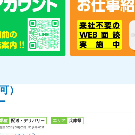
定可）
ー
業種
配送・デリバリー
エリア
兵庫県
新日:2026年08月03日
ID:兵庫-0051