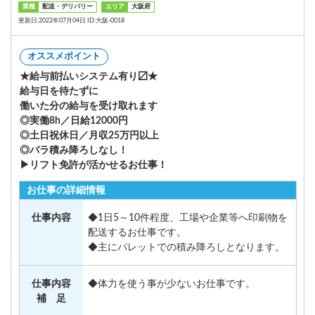
業種
配送・デリバリー
エリア
大阪府
更新日:2022年07月04日 ID:大阪-0018
オススメポイント
★給与前払いシステム有り〼★
給与日を待たずに
働いた分の給与を受け取れます
◎実働8h／日給12000円
◎土日祝休日／月収25万円以上
◎バラ積み降ろしなし！
▶リフト免許が活かせるお仕事！
お仕事の詳細情報
仕事内容
◆1日5～10件程度、工場や企業等へ印刷物を
配送するお仕事です。
◆主にパレットでの積み降ろしとなります。
仕事内容
◆体力を使う事が少ないお仕事です。
補 足