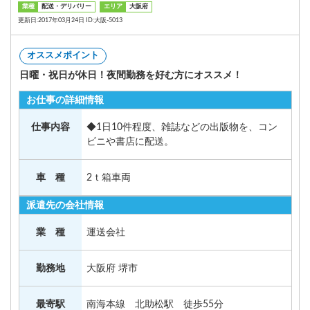
業種
配送・デリバリー
エリア
大阪府
更新日:2017年03月24日 ID:大阪-5013
オススメポイント
日曜・祝日が休日！夜間勤務を好む方にオススメ！
お仕事の詳細情報
仕事内容
◆1日10件程度、雑誌などの出版物を、コン
ビニや書店に配送。
車 種
2ｔ箱車両
派遣先の会社情報
業 種
運送会社
勤務地
大阪府 堺市
最寄駅
南海本線 北助松駅 徒歩55分