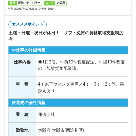
業種
配送・デリバリー
エリア
大阪府
更新日:2017年03月25日 ID:大阪-5015
オススメポイント
土曜・日曜・祝日が休日！ リフト免許の資格取得支援制度
有
お仕事の詳細情報
仕事内容
◆1日2便、午前10件程度配送、午後10件程度
の一般雑貨集配業務。
車 種
4ｔ以下ウィング車両／4ｔ・3ｔ・2ｔ等、乗
換えあり
派遣先の会社情報
業 種
運送会社
勤務地
大阪府 大阪市(西淀川区)