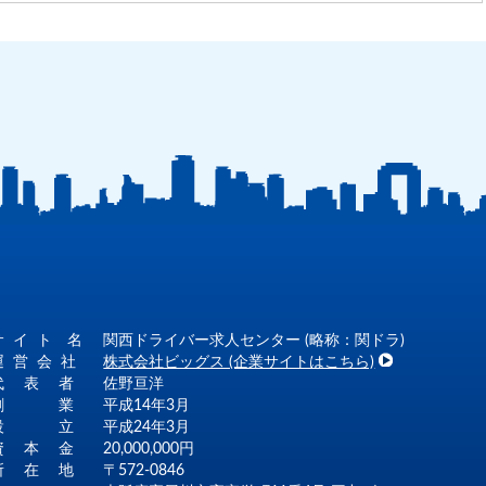
サ イ ト 名
関西ドライバー求人センター (略称：関ドラ)
運 営 会 社
株式会社ビッグス (企業サイトはこちら)
代 表 者
佐野亘洋
創 業
平成14年3月
設 立
平成24年3月
資 本 金
20,000,000円
所 在 地
〒572-0846