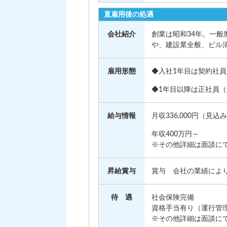
直雇用後の処遇
会社紹介
創業は昭和34年。一
や、建設業全般、ビル
雇用形態
◆入社1年目は契約社
◆1年目以降は正社員
給与情報
月収336,000円（見
年収400万円～
※その他詳細は面談に
昇給賞与
賞与 会社の業績によ
待 遇
社会保険完備
資格手当有り（運行管
※その他詳細は面談に