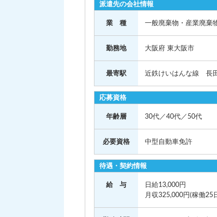
派遣先の会社情報
業 種
一般廃棄物・産業廃棄
勤務地
大阪府 東大阪市
最寄駅
近鉄けいはんな線 長
応募資格
年齢層
30代／40代／50代
必要資格
中型自動車免許
待遇・契約情報
給 与
日給13,000円
月収325,000円(稼働25