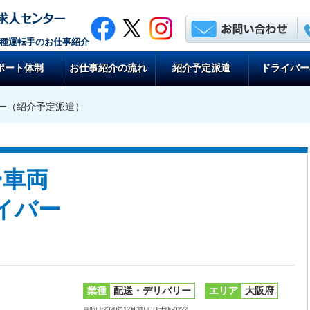
各種運転手のお仕事紹介
ポート体制
お仕事紹介の流れ
紹介予定派遣
ドライバー
バー（紹介予定派遣）
ー車両
イバー
）
業種
配送・デリバリー
エリア
大阪府
更新日:2020年12月31日 ID:大阪-0222