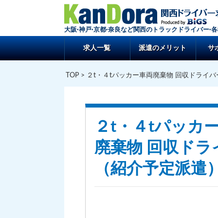
大阪·神戸·京都·奈良など関西のトラックドライバー·
求人一覧
派遣のメリット
サ
TOP
> ２t・４tパッカー車両廃棄物 回収ドライ
２t・４tパッカ
廃棄物 回収ドラ
（紹介予定派遣