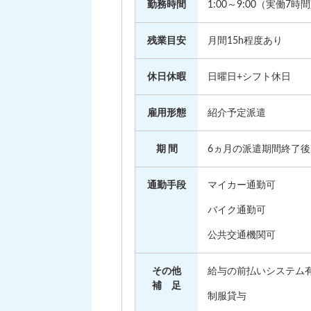
勤務時間
1:00～9:00（実働7時間
残業目安
月間15h程度あり
休日休暇
日曜日+シフト休日
雇用形態
紹介予定派遣
期 間
6ヵ月の派遣期間終了
通勤手段
マイカー通勤可
バイク通勤可
公共交通機関可
その他
給与の前払いシステム
補 足
制服貸与