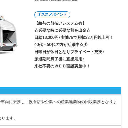
オススメポイント
【給与の前払いシステム有】
☆必要な時に必要な額を出金☆
日給13,000円/実働7hで月収32万円以上可！
40代・50代の方が活躍中☆彡
日曜日が休日となりプライベート充実♪
派遣期間満了後に直接雇用♪
来社不要のＷＥＢ面談実施中！
カー車両に乗務し、飲食店や企業への産業廃棄物の回収業務となりま
なります。