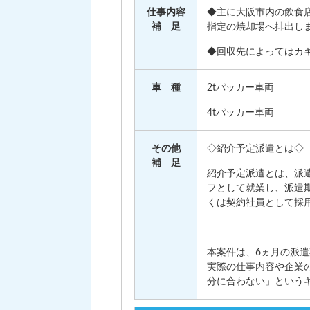
仕事内容
◆主に大阪市内の飲食
補 足
指定の焼却場へ排出し
◆回収先によってはカ
車 種
2tパッカー車両
4tパッカー車両
その他
◇紹介予定派遣とは◇
補 足
紹介予定派遣とは、派
フとして就業し、派遣
くは契約社員として採
本案件は、6ヵ月の派
実際の仕事内容や企業
分に合わない」という