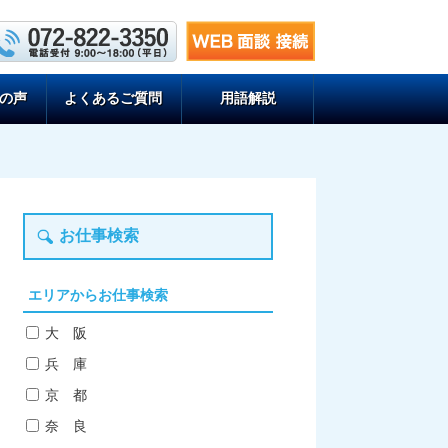
の声
よくあるご質問
用語解説
お仕事検索
エリアからお仕事検索
大 阪
兵 庫
京 都
奈 良