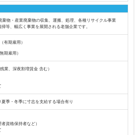
般廃棄物・産業廃棄物の収集、運搬、処理、各種リサイクル事業
清掃等、幅広く事業を展開される老舗企業です。
員（有期雇用）
（無期雇用）
込み残業、深夜割増賃金 含む）
て
り夏季・冬季に寸志を支給する場合有り
理者資格保持者など）
て