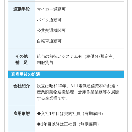
通勤手段
マイカー通勤可
バイク通勤可
公共交通機関可
自転車通勤可
その他
給与の前払いシステム有（稼働分/規定有）
補 足
制服貸与
直雇用後の処遇
会社紹介
設立は昭和40年。NTT電気通信資材の配送・
産業廃棄物運搬処理・倉庫作業業務等を展開
する企業様です。
雇用形態
◆入社1年目は契約社員（有期雇用）
◆1年目以降は正社員（無期雇用）