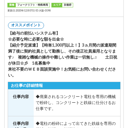
業種
フォークリフト・特殊車両
エリア
京都府
更新日:2020年12月07日 ID:大阪-0198
オススメポイント
【給与の前払いシステム有】
☆必要な時に必要な額を出金☆
【紹介予定派遣】【時単1,300円以上！】3ヵ月間の派遣期間
満了後に契約社員として勤務し、その後正社員雇用となりま
す♪ 複雑な機械の操作や難しい作業は一切無し♫ 土日祝
が休日☆彡 1名募集中
来社不要のＷＥＢ面談実施中！お気軽にお問い合わせくださ
い。
お仕事の詳細情報
仕事内容
◆廃棄されるコンクリート電柱を専用の機械
で粉砕し、コンクリートと鉄線に仕分けるお
仕事です。
仕事内容
◆電柱の粉砕によって出てきた鉄線を専用の