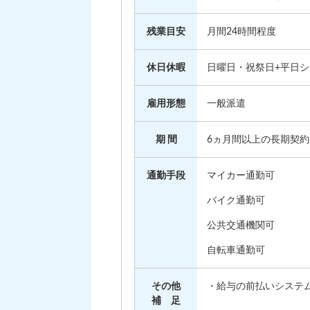
残業目安
月間24時間程度
休日休暇
日曜日・祝祭日+平日
雇用形態
一般派遣
期 間
6ヵ月間以上の長期契約
通勤手段
マイカー通勤可
バイク通勤可
公共交通機関可
自転車通勤可
その他
・給与の前払いシステ
補 足