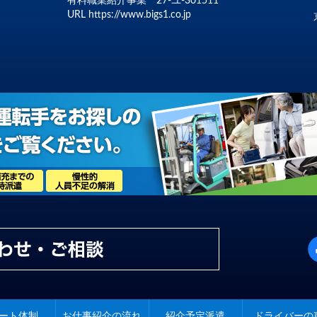
有料職業紹介事業 27-ユ-301511
URL
https://www.bigs1.co.jp
ート体制
お仕事紹介の流れ
紹介予定派遣
ドライバーの