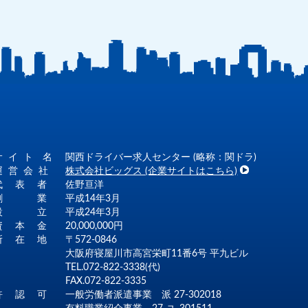
サ イ ト 名
関西ドライバー求人センター (略称：関ドラ)
運 営 会 社
株式会社ビッグス (企業サイトはこちら)
代 表 者
佐野亘洋
創 業
平成14年3月
設 立
平成24年3月
資 本 金
20,000,000円
所 在 地
〒572-0846
大阪府寝屋川市高宮栄町11番6号 平九ビル
TEL.072-822-3338(代)
FAX.072-822-3335
許 認 可
一般労働者派遣事業 派 27-302018