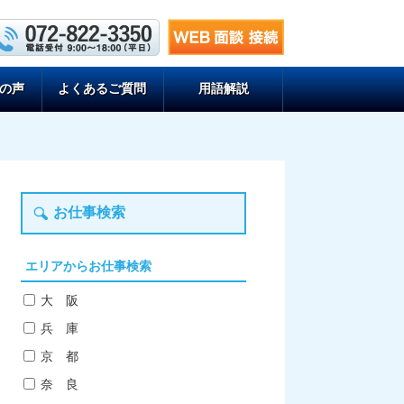
の声
よくあるご質問
用語解説
お仕事検索
エリアからお仕事検索
大 阪
兵 庫
京 都
奈 良