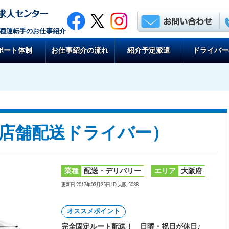
各種運転手のお仕事紹介
ポート体制
お仕事紹介の流れ
紹介予定派遣
ドライバー
料店舗配送ドライバー）
業種
配送・デリバリー
エリア
大阪府
更新日:2017年03月25日 ID:大阪-5038
オススメポイント
完全固定ルート配送！ 日曜・祝日が休日♪