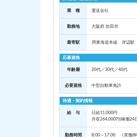
業 種
運送会社
勤務地
大阪府 吹田市
最寄駅
JR東海道本線 岸辺駅
応募資格
年齢層
20代／30代／40代
必要資格
中型自動車免許
待遇・契約情報
給 与
日給11,000円
月収264,000円(稼働24
勤務時間
8:00～17:00 （実働