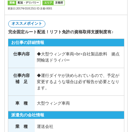
業種
配送・デリバリー
エリア
京都府
更新日:2017年03月25日 ID:京都-0001
オススメポイント
完全固定ルート配送！リフト免許の資格取得支援制度有♪
お仕事の詳細情報
仕事内容
◆大型ウィング車両<br>自社製品飲料 拠点
間輸送ドライバー
仕事内容
◆運行ダイヤが決められているので、予定が
補 足
変更するような場合は必ず報告が必要となり
ます。
車 種
大型ウィング車両
派遣先の会社情報
業 種
運送会社