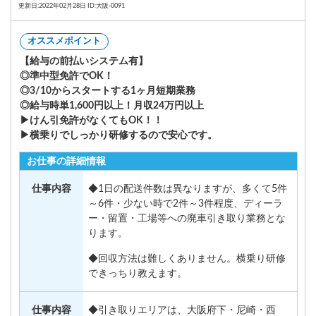
更新日:2022年02月28日 ID:大阪-0091
オススメポイント
【給与の前払いシステム有】
◎準中型免許でOK！
◎3/10からスタートする1ヶ月短期業務
◎給与時単1,600円以上！月収24万円以上
▶けん引免許がなくてもOK！！
▶横乗りでしっかり研修するので安心です。
お仕事の詳細情報
仕事内容
◆1日の配送件数は異なりますが、多くて5件
～6件・少ない時で2件～3件程度、ディーラ
ー・留置・工場等への廃車引き取り業務とな
ります。
◆回収方法は難しくありません。横乗り研修
できっちり教えます。
仕事内容
◆引き取りエリアは、大阪府下・尼崎・西