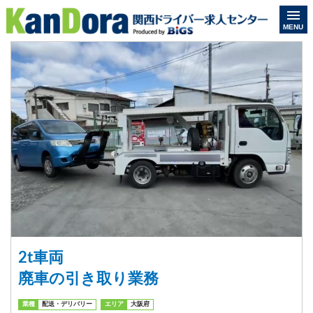
MENU
2t車両
廃車の引き取り業務
業種
配送・デリバリー
エリア
大阪府