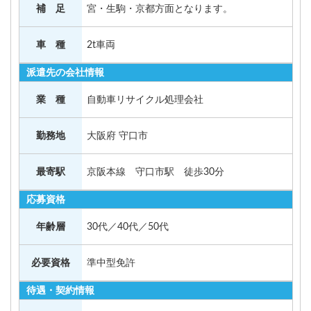
補 足
宮・生駒・京都方面となります。
車 種
2t車両
派遣先の会社情報
業 種
自動車リサイクル処理会社
勤務地
大阪府 守口市
最寄駅
京阪本線 守口市駅 徒歩30分
応募資格
年齢層
30代／40代／50代
必要資格
準中型免許
待遇・契約情報