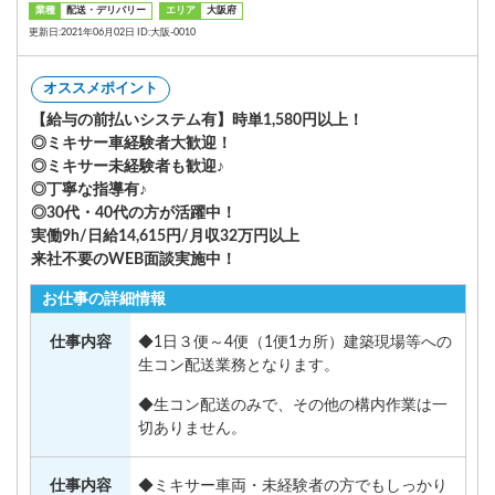
業種
配送・デリバリー
エリア
大阪府
更新日:2021年06月02日 ID:大阪-0010
オススメポイント
【給与の前払いシステム有】時単1,580円以上！
◎ミキサー車経験者大歓迎！
◎ミキサー未経験者も歓迎♪
◎丁寧な指導有♪
◎30代・40代の方が活躍中！
実働9h/日給14,615円/月収32万円以上
来社不要のWEB面談実施中！
お仕事の詳細情報
仕事内容
◆1日３便～4便（1便1カ所）建築現場等への
生コン配送業務となります。
◆生コン配送のみで、その他の構内作業は一
切ありません。
仕事内容
◆ミキサー車両・未経験者の方でもしっかり