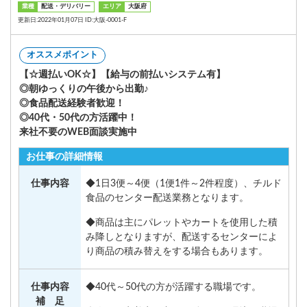
業種
配送・デリバリー
エリア
大阪府
更新日:2022年01月07日 ID:大阪-0001-F
オススメポイント
【☆週払いOK☆】【給与の前払いシステム有】
◎朝ゆっくりの午後から出勤♪
◎食品配送経験者歓迎！
◎40代・50代の方活躍中！
来社不要のWEB面談実施中
お仕事の詳細情報
仕事内容
◆1日3便～4便（1便1件～2件程度）、チルド
食品のセンター配送業務となります。
◆商品は主にパレットやカートを使用した積
み降しとなりますが、配送するセンターによ
り商品の積み替えをする場合もあります。
仕事内容
◆40代～50代の方が活躍する職場です。
補 足