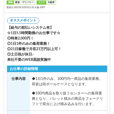
業種
配送・デリバリー
エリア
大阪府
更新日:2021年10月01日 ID:大阪-0307
オススメポイント
【給与の前払いシステム有】
☆1日5.5時間勤務のお仕事です☆
◎時単2,000円！
◎1日1件のみの集荷業務！
◎21日稼働で月収23万円以上可！
◎土日祝が休日♪
来社不要のWEB面談実施中
お仕事の詳細情報
仕事内容
◆1日1件のみ、100円均一商品の集荷業務。
荷姿は段ボールケースとなります。
◆100均商品を取り扱うセンターへの集荷業
務となり、パレット積みの商品をフォークリ
フトで荷台に上げ積み込みを行います。