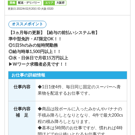
業種
配送・デリバリー
エリア
大阪府
更新日:2022年02月20日 ID:大阪-0320
オススメポイント
【3ヵ月毎の更新】【給与の前払いシステム有】
準中型免許・AT限定OK！！
◎1日5hのみの短時間勤務
◎給与時単1,500円以上！！
◎水・日休日で月収15万円以上
▶Wワーク求職者必見です！！
お仕事の詳細情報
仕事内容
◆1日1便4件、毎日同じ固定のスーパーへ青
果物を配送するお仕事です。
仕事内容
◆商品は段ボールに入ったみかんやバナナの
補 足
手積み降ろしとなりとなり、4件で最大200cs
程の積み降ろしとなります。
◆基本は5時間のお仕事ですが、慣れれば4時
間ほどでやり終いとなるお仕事です。