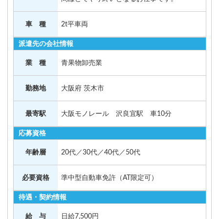
車 種
2t平車両
派遣先の会社情報
業 種
青果物卸売業
勤務地
大阪府 茨木市
最寄駅
大阪モノレール 沢良宜駅 車10分
応募資格
年齢層
20代／30代／40代／50代
必要資格
準中型自動車免許（AT限定可）
待遇・契約情報
給 与
日給7,500円