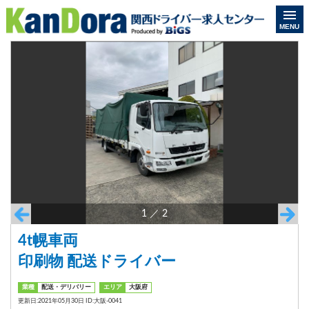
MENU
1
／
2
4t幌車両
印刷物 配送ドライバー
業種
配送・デリバリー
エリア
大阪府
更新日:2021年05月30日 ID:大阪-0041