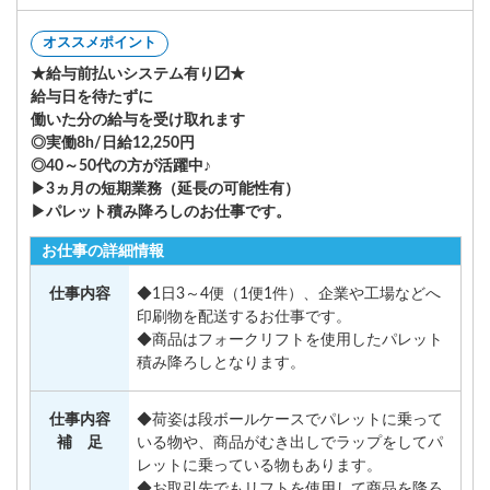
オススメポイント
★給与前払いシステム有り〼★
給与日を待たずに
働いた分の給与を受け取れます
◎実働8h/日給12,250円
◎40～50代の方が活躍中♪
▶3ヵ月の短期業務（延長の可能性有）
▶パレット積み降ろしのお仕事です。
お仕事の詳細情報
仕事内容
◆1日3～4便（1便1件）、企業や工場などへ
印刷物を配送するお仕事です。
◆商品はフォークリフトを使用したパレット
積み降ろしとなります。
仕事内容
◆荷姿は段ボールケースでパレットに乗って
補 足
いる物や、商品がむき出しでラップをしてパ
レットに乗っている物もあります。
◆お取引先でもリフトを使用して商品を降ろ