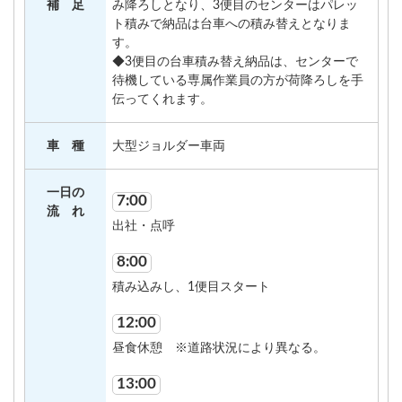
補 足
み降ろしとなり、3便目のセンターはパレッ
ト積みで納品は台車への積み替えとなりま
す。
◆3便目の台車積み替え納品は、センターで
待機している専属作業員の方が荷降ろしを手
伝ってくれます。
車 種
大型ジョルダー車両
一日の
7:00
流 れ
出社・点呼
8:00
積み込みし、1便目スタート
12:00
昼食休憩 ※道路状況により異なる。
13:00