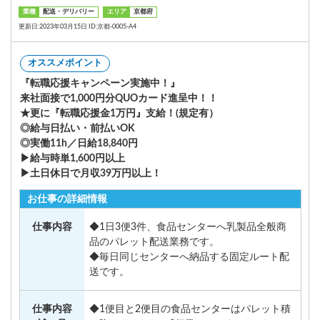
業種
配送・デリバリー
エリア
京都府
更新日:2023年03月15日 ID:京都-0005-A4
オススメポイント
『転職応援キャンペーン実施中！』
来社面接で1,000円分QUOカード進呈中！！
★更に『転職応援金1万円』支給！(規定有）
◎給与日払い・前払いOK
◎実働11h／日給18,840円
▶給与時単1,600円以上
▶土日休日で月収39万円以上！
お仕事の詳細情報
仕事内容
◆1日3便3件、食品センターへ乳製品全般商
品のパレット配送業務です。
◆毎日同じセンターへ納品する固定ルート配
送です。
仕事内容
◆1便目と2便目の食品センターはパレット積