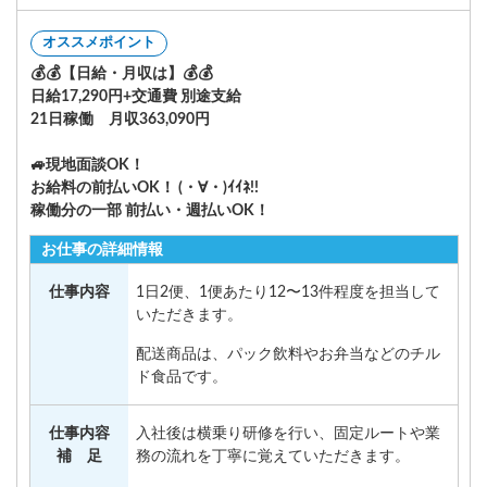
オススメポイント
💰💰【日給・月収は】💰💰
日給17,290円+交通費 別途支給
21日稼働 月収363,090円
🚙現地面談OK！
お給料の前払いOK！ (・∀・)ｲｲﾈ!!
稼働分の一部 前払い・週払いOK！
お仕事の詳細情報
仕事内容
1日2便、1便あたり12〜13件程度を担当して
いただきます。
配送商品は、パック飲料やお弁当などのチル
ド食品です。
仕事内容
入社後は横乗り研修を行い、固定ルートや業
補 足
務の流れを丁寧に覚えていただきます。