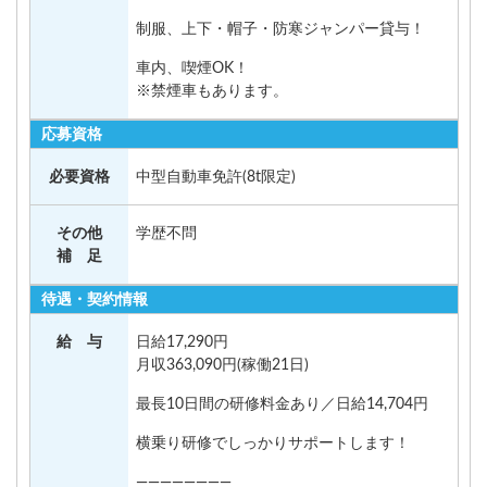
制服、上下・帽子・防寒ジャンパー貸与！
車内、喫煙OK！
※禁煙車もあります。
応募資格
必要資格
中型自動車免許(8t限定)
その他
学歴不問
補 足
待遇・契約情報
給 与
日給17,290円
月収363,090円(稼働21日)
最長10日間の研修料金あり／日給14,704円
横乗り研修でしっかりサポートします！
————————