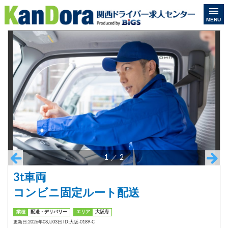
MENU
1
／
2
3t車両
コンビニ固定ルート配送
業種
配送・デリバリー
エリア
大阪府
更新日:2026年08月03日 ID:大阪-0189-C