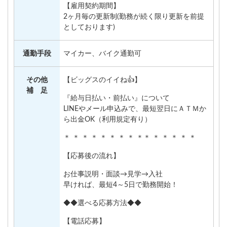
【雇用契約期間】
2ヶ月毎の更新制(勤務が続く限り更新を前提
としております)
通勤手段
マイカー、バイク通勤可
その他
【ビッグスのイイね👍】
補 足
『給与日払い・前払い』について
LINEやメール申込みで、最短翌日にＡＴＭか
ら出金OK（利用規定有り）
＊ ＊ ＊ ＊ ＊ ＊ ＊ ＊ ＊＊ ＊ ＊ ＊ ＊ ＊
【応募後の流れ】
お仕事説明・面談→見学→入社
早ければ、最短4～5日で勤務開始！
◆◆選べる応募方法◆◆
【電話応募】