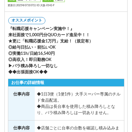
更新日:2025年07月07日 ID:大阪-0142-F
オススメポイント
『転職応援キャンペーン実施中！』
来社面接で1,000円分QUOカード進呈中！！
★更に「転職応援金1万円」支給！（規定有）
◎給与日払い・前払いOK
◎実働11h/日給16,540円
◎高収入！即日勤務OK
▶バラ積み降ろし一切なし
◆◆出張面接OK◆◆
お仕事の詳細情報
仕事内容
◆1日3便（1便1件）大手スーパー専属のチル
ド食品配送。
◆商品は長台車を使用した積み降ろしとな
り、バラ積み降ろしは一切ありません。
仕事内容
◆店舗ごとに台車の台数を確認し積み込みま