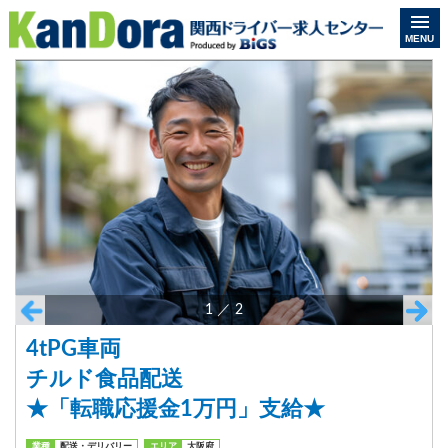
MENU
1
／
2
4tPG車両
チルド食品配送
★「転職応援金1万円」支給★
業種
配送・デリバリー
エリア
大阪府