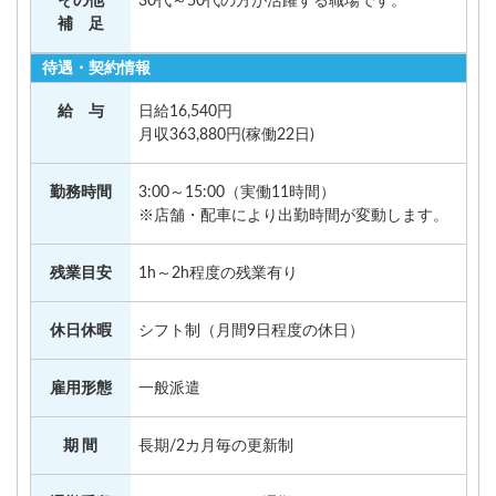
その他
30代～50代の方が活躍する職場です。
補 足
待遇・契約情報
給 与
日給16,540円
月収363,880円(稼働22日)
勤務時間
3:00～15:00（実働11時間）
※店舗・配車により出勤時間が変動します。
残業目安
1h～2h程度の残業有り
休日休暇
シフト制（月間9日程度の休日）
雇用形態
一般派遣
期 間
長期/2カ月毎の更新制