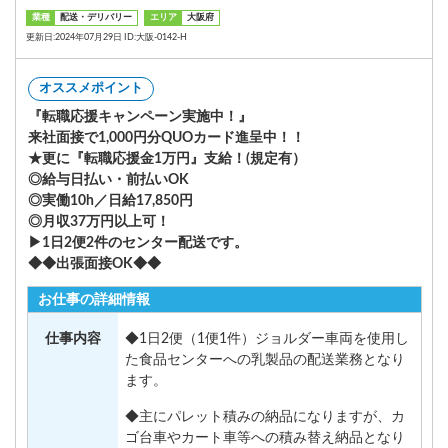
業種
配送・デリバリー
エリア
大阪府
更新日:2024年07月29日 ID:大阪-0142-H
オススメポイント
『転職応援キャンペーン実施中！』
来社面接で1,000円分QUOカード進呈中！！
★更に『転職応援金1万円』支給！(規定有）
◎給与日払い・前払いOK
◎実働10h／日給17,850円
◎月収37万円以上可！
▶1日2便2件のセンター配送です。
◆◆出張面接OK◆◆
お仕事の詳細情報
仕事内容
◆1日2便（1便1件）ジョルダー車両を使用し
た食品センターへの乳製品の配送業務となり
ます。
◆主にパレット積みの納品になりますが、カ
ゴ台車やカート車等への積み替え納品となり