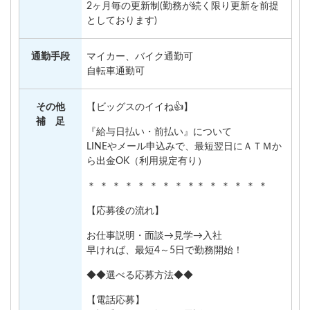
2ヶ月毎の更新制(勤務が続く限り更新を前提
としております)
通勤手段
マイカー、バイク通勤可
自転車通勤可
その他
【ビッグスのイイね👍】
補 足
『給与日払い・前払い』について
LINEやメール申込みで、最短翌日にＡＴＭか
ら出金OK（利用規定有り）
＊ ＊ ＊ ＊ ＊ ＊ ＊ ＊ ＊＊ ＊ ＊ ＊ ＊ ＊
【応募後の流れ】
お仕事説明・面談→見学→入社
早ければ、最短4～5日で勤務開始！
◆◆選べる応募方法◆◆
【電話応募】