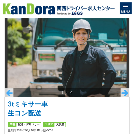
MENU
1
／
4
3tミキサー車
生コン配送
業種
配送・デリバリー
エリア
大阪府
更新日:2026年08月10日 ID:大阪-0055