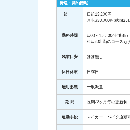
待遇・契約情報
給 与
日給13,200円
月収330,000円(稼働25
勤務時間
6:00～15：00(実働8h
※6:30出勤のコース
残業目安
ほぼ無し
休日休暇
日曜日
雇用形態
一般派遣
期 間
長期/2ヶ月毎の更新制
通勤手段
マイカー・バイク通勤