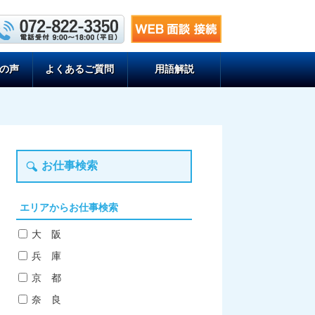
の声
よくあるご質問
用語解説
お仕事検索
エリアからお仕事検索
大 阪
兵 庫
京 都
奈 良