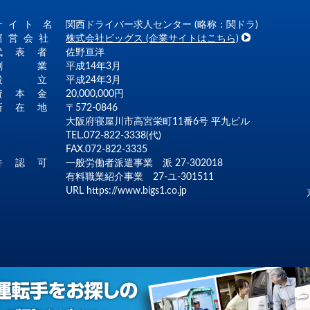
サ イ ト 名
関西ドライバー求人センター (略称：関ドラ)
運 営 会 社
株式会社ビッグス (企業サイトはこちら)
代 表 者
佐野亘洋
創 業
平成14年3月
設 立
平成24年3月
資 本 金
20,000,000円
所 在 地
〒572-0846
大阪府寝屋川市高宮栄町11番6号 平九ビル
TEL.072-822-3338(代)
FAX.072-822-3335
許 認 可
一般労働者派遣事業 派 27-302018
有料職業紹介事業 27-ユ-301511
URL
https://www.bigs1.co.jp