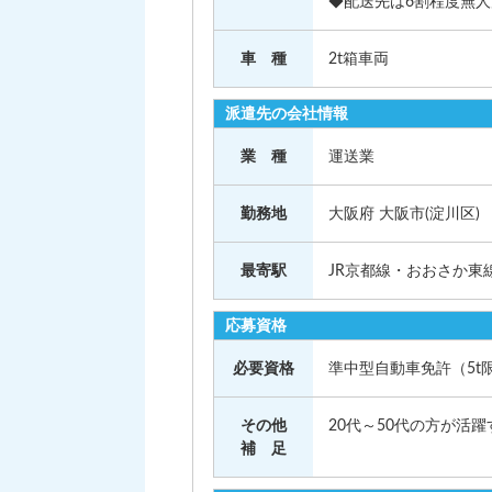
◆配送先は6割程度無
車 種
2t箱車両
派遣先の会社情報
業 種
運送業
勤務地
大阪府 大阪市(淀川区)
最寄駅
JR京都線・おおさか東
応募資格
必要資格
準中型自動車免許（5t
その他
20代～50代の方が活
補 足