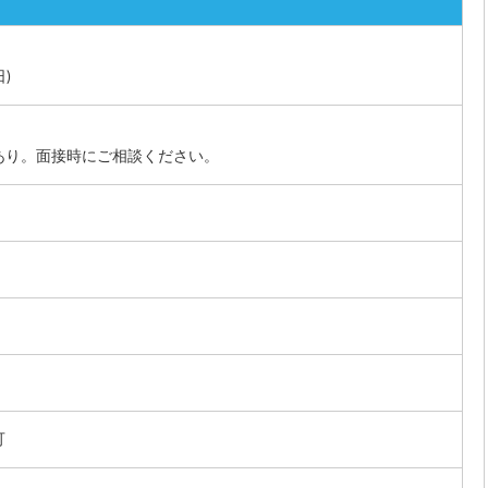
日)
）
もあり。面接時にご相談ください。
可