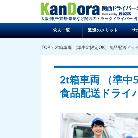
大阪·神戸·京都·奈良など関西のトラックドライバー·
求人一覧
派遣のメリット
サ
TOP
> 2t箱車両 （準中5t限定OK）食品配送ドラ
2t箱車両 （準中
食品配送ドライ