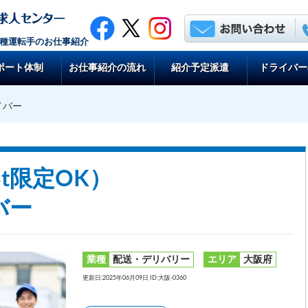
各種運転手のお仕事紹介
ポート体制
お仕事紹介の流れ
紹介予定派遣
ドライバー
イバー
5t限定OK）
バー
業種
配送・デリバリー
エリア
大阪府
更新日:2025年06月09日 ID:大阪-0360