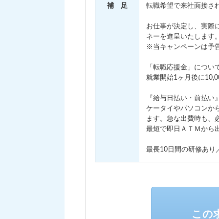
補 足
転職希望で来社面接され
お仕事が決定し、実際に
ネーを進呈いたします
※当キャンペーンは予
「転職応援金」につい
就業開始1ヶ月後に10
『給与日払い・前払い
ケータイやパソコンか
ます。急な出費時も、
最短で即日ＡＴＭから
最長10日間の研修あり／
この