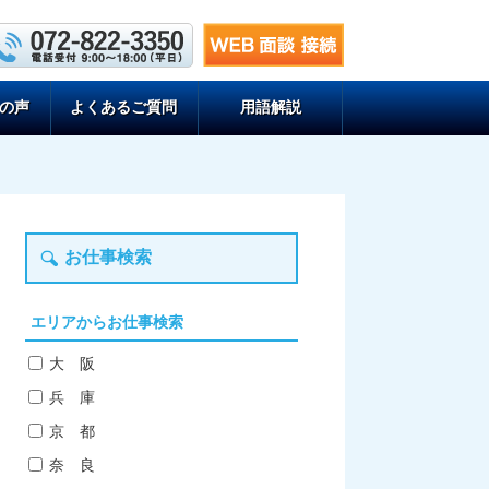
の声
よくあるご質問
用語解説
お仕事検索
エリアからお仕事検索
大 阪
兵 庫
京 都
奈 良