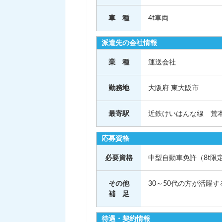
車 種
4t車両
派遣先の会社情報
業 種
運送会社
勤務地
大阪府 東大阪市
最寄駅
近鉄けいはんな線 荒
応募資格
必要資格
中型自動車免許（8t限
その他
30～50代の方が活躍
補 足
待遇・契約情報