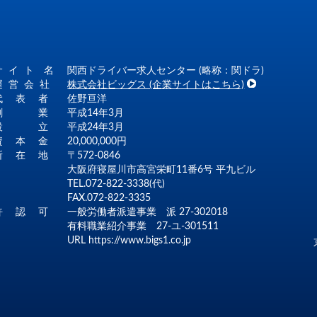
サ イ ト 名
関西ドライバー求人センター (略称：関ドラ)
運 営 会 社
株式会社ビッグス (企業サイトはこちら)
代 表 者
佐野亘洋
創 業
平成14年3月
設 立
平成24年3月
資 本 金
20,000,000円
所 在 地
〒572-0846
大阪府寝屋川市高宮栄町11番6号 平九ビル
TEL.072-822-3338(代)
FAX.072-822-3335
許 認 可
一般労働者派遣事業 派 27-302018
有料職業紹介事業 27-ユ-301511
URL
https://www.bigs1.co.jp