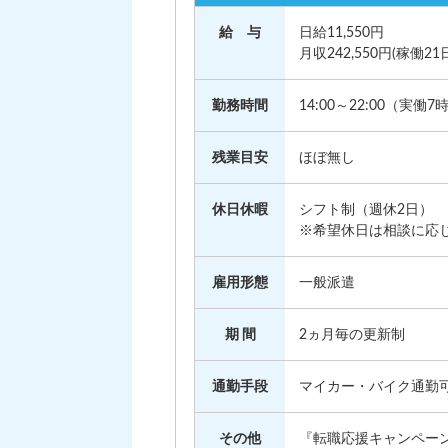
給 与
日給11,550円
月収242,550円(稼働21
勤務時間
14:00～22:00（実働7
残業目安
ほぼ無し
休日休暇
シフト制（週休2日）
※希望休日は相談に応
雇用形態
一般派遣
期 間
2ヵ月毎の更新制
通勤手段
マイカー・バイク通勤
その他
『転職応援キャンペー