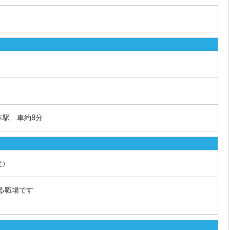
本駅 車約8分
定）
する職場です