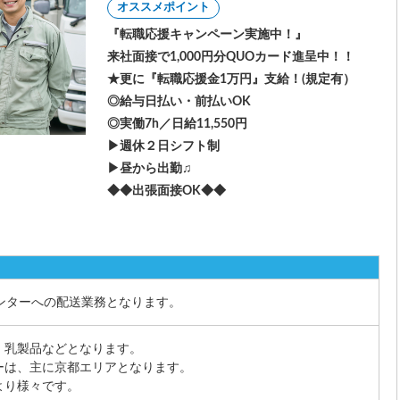
オススメポイント
『転職応援キャンペーン実施中！』
来社面接で1,000円分QUOカード進呈中！！
★更に『転職応援金1万円』支給！(規定有）
◎給与日払い・前払いOK
◎実働7h／日給11,550円
▶週休２日シフト制
▶昼から出勤♫
◆◆出張面接OK◆◆
ンターへの配送業務となります。
・乳製品などとなります。
ーは、主に京都エリアとなります。
より様々です。