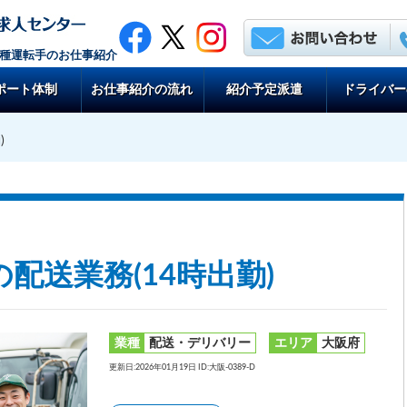
各種運転手のお仕事紹介
ポート体制
お仕事紹介の流れ
紹介予定派遣
ドライバー
)
配送業務(14時出勤)
業種
配送・デリバリー
エリア
大阪府
更新日:2026年01月19日 ID:大阪-0389-D