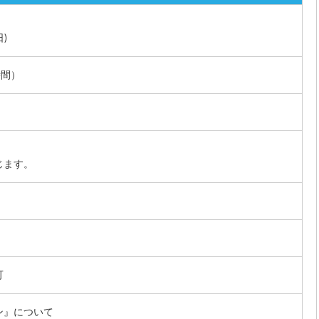
日)
時間）
じます。
可
ン』について