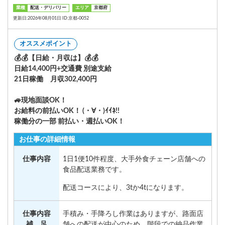
業種
配送・デリバリー
エリア
京都府
更新日:2026年08月01日 ID:京都-0052
オススメポイント
💰💰【日給・月収は】💰💰
日給14,400円+交通費 別途支給
21日稼働 月収302,400円
🚙現地面談OK！
お給料の前払いOK！ (・∀・)ｲｲﾈ!!
稼働分の一部 前払い・週払いOK！
お仕事の詳細情報
仕事内容
1日1便10件程度、大手外食チェーン店舗への
食品配送業務です。
配送コースにより、3tか4tになります。
仕事内容
手積み・手降ろし作業はありますが、路面店
補 足
舗への配送が中心のため、階段での納品作業