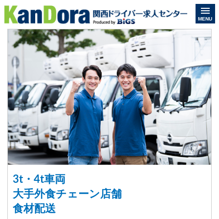
MENU
3t・4t車両
大手外食チェーン店舗
食材配送