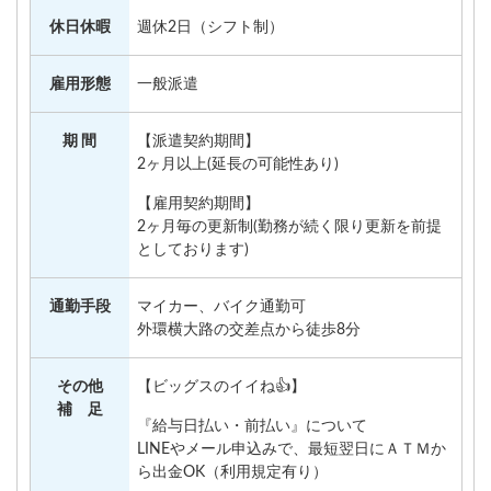
休日休暇
週休2日（シフト制）
雇用形態
一般派遣
期 間
【派遣契約期間】
2ヶ月以上(延長の可能性あり)
【雇用契約期間】
2ヶ月毎の更新制(勤務が続く限り更新を前提
としております)
通勤手段
マイカー、バイク通勤可
外環横大路の交差点から徒歩8分
その他
【ビッグスのイイね👍】
補 足
『給与日払い・前払い』について
LINEやメール申込みで、最短翌日にＡＴＭか
ら出金OK（利用規定有り）