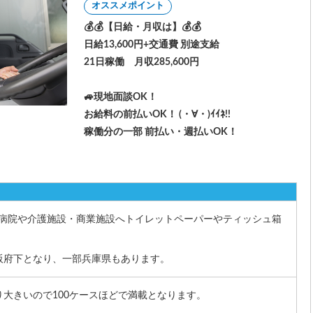
オススメポイント
💰💰【日給・月収は】💰💰
日給13,600円+交通費 別途支給
21日稼働 月収285,600円
🚙現地面談OK！
お給料の前払いOK！ (・∀・)ｲｲﾈ!!
稼働分の一部 前払い・週払いOK！
度、病院や介護施設・商業施設へトイレットペーパーやティッシュ箱
阪府下となり、一部兵庫県もあります。
大きいので100ケースほどで満載となります。