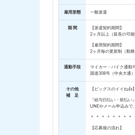
雇用形態
一般派遣
期 間
【派遣契約期間】
2ヶ月以上（延長の可
【雇用契約期間】
2ヶ月毎の更新制（勤
通勤手段
マイカー・バイク通勤
国道308号（中央大通
その他
【ビッグスのイイね👍
補 足
『給与日払い・前払い
LINEやメール申込み
＊ ＊ ＊ ＊ ＊ ＊ ＊ ＊
【応募後の流れ】