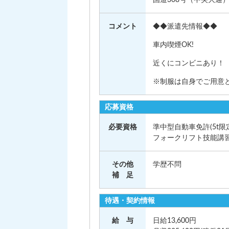
コメント
◆◆派遣先情報◆◆
車内喫煙OK!
近くにコンビニあり！
※制服は自身でご用意
応募資格
必要資格
準中型自動車免許(5t限
フォークリフト技能講
その他
学歴不問
補 足
待遇・契約情報
給 与
日給13,600円