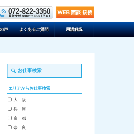
の声
よくあるご質問
用語解説
お仕事検索
エリアからお仕事検索
大 阪
兵 庫
京 都
奈 良