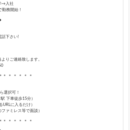
学→入社
で勤務開始！
◆
話下さい!
当よりご連絡致します。
50
 ＊＊ ＊ ＊ ＊ ＊ ＊
から選択可！
駅 下車徒歩15分）
るURLに入るだけ）
のファミレス等で面談）
 ＊＊ ＊ ＊ ＊ ＊ ＊