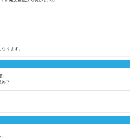
となります。
定)
習終了