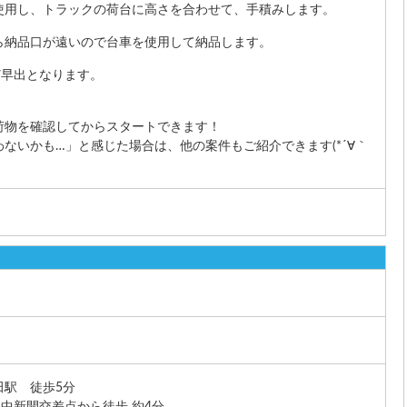
使用し、トラックの荷台に高さを合わせて、手積みします。
ら納品口が遠いので台車を使用して納品します。
ど早出となります。
荷物を確認してからスタートできます！
ないかも…」と感じた場合は、他の案件もご紹介できます(*´∀｀
田駅 徒歩5分
）中新開交差点から徒歩 約4分