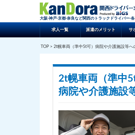
大阪·神戸·京都·奈良など関西のトラックドライバー·
求人一覧
派遣のメリット
サ
TOP
> 2t幌車両（準中5t可）病院や介護施設等
2t幌車両（準中5
病院や介護施設