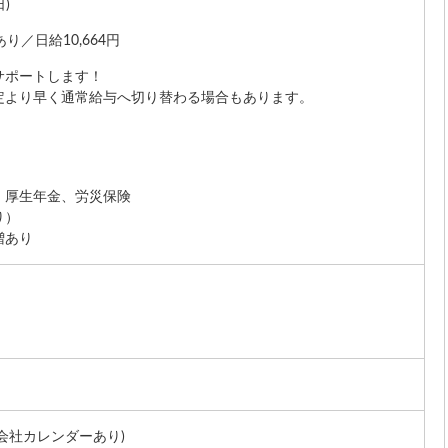
日)
り／日給10,664円
サポートします！
定より早く通常給与へ切り替わる場合もあります。
、厚生年金、労災保険
り）
増あり
会社カレンダーあり)