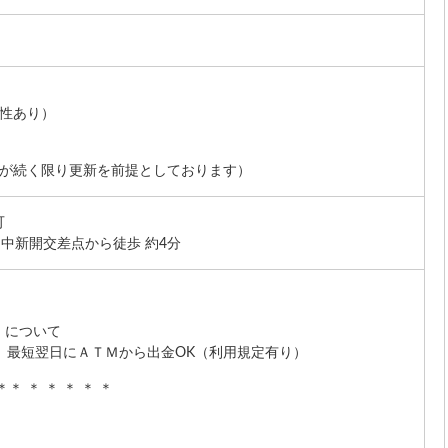
能性あり）
務が続く限り更新を前提としております）
可
）中新開交差点から徒歩 約4分
】
』について
で、最短翌日にＡＴＭから出金OK（利用規定有り）
 ＊＊ ＊ ＊ ＊ ＊ ＊