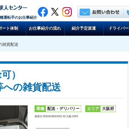
各種運転手のお仕事紹介
ポート体制
お仕事紹介の流れ
紹介予定派遣
ドライバー
への雑貨配送
t可）
等への雑貨配送
業種
配送・デリバリー
エリア
大阪府
更新日:2026年08月03日 ID:大阪-0392