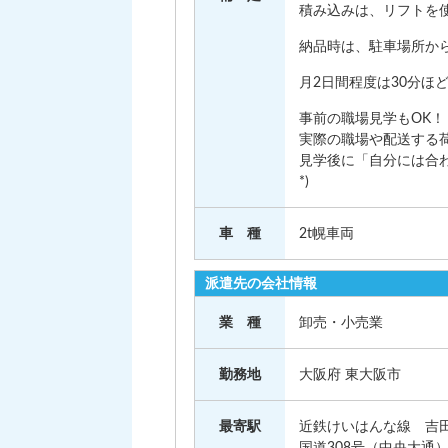
積み込みは、リフトを
納品時は、駐車場所か
月2日間程度は30分ほ
事前の職場見学もOK！
実際の職場や配送する
見学後に「自分には合わ
*)
車 種
2t幌車両
派遣先の会社情報
業 種
卸売・小売業
勤務地
大阪府 東大阪市
最寄駅
近鉄けいはんな線 吉
国道308号（中央大通