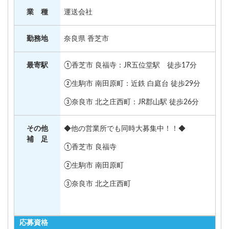
業 種
運送会社
勤務地
奈良県 香芝市
最寄駅
①香芝市 良福寺：JR五位堂駅 徒歩17分
②生駒市 南田原町：近鉄 白庭台 徒歩29分
③奈良市 北之庄西町：JR郡山駅 徒歩26分
その他
◆他の営業所でも同時大募集中！！◆
補 足
①香芝市 良福寺
②生駒市 南田原町
③奈良市 北之庄西町
応募資格