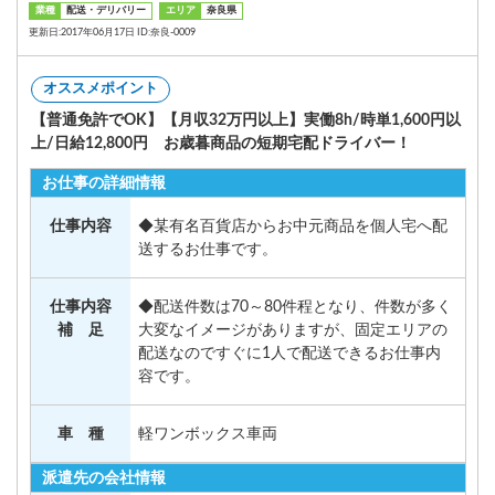
業種
配送・デリバリー
エリア
奈良県
更新日:2017年06月17日 ID:奈良-0009
オススメポイント
【普通免許でOK】【月収32万円以上】実働8h/時単1,600円以
上/日給12,800円 お歳暮商品の短期宅配ドライバー！
お仕事の詳細情報
仕事内容
◆某有名百貨店からお中元商品を個人宅へ配
送するお仕事です。
仕事内容
◆配送件数は70～80件程となり、件数が多く
補 足
大変なイメージがありますが、固定エリアの
配送なのですぐに1人で配送できるお仕事内
容です。
車 種
軽ワンボックス車両
派遣先の会社情報