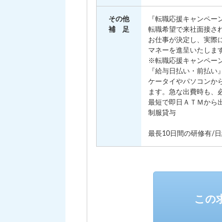
その他
『転職応援キャンペー
補 足
転職希望で来社面接され
お仕事が決定し、実際に
マネーを進呈いたしま
※転職応援キャンペーン
『給与日払い・前払い
ケータイやパソコンか
ます。急な出費時も、
最短で即日ＡＴＭから
制服貸与
最長10日間の研修有/日給
この