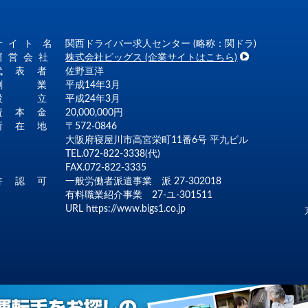
サ イ ト 名
関西ドライバー求人センター (略称：関ドラ)
運 営 会 社
株式会社ビッグス (企業サイトはこちら)
代 表 者
佐野亘洋
創 業
平成14年3月
設 立
平成24年3月
資 本 金
20,000,000円
所 在 地
〒572-0846
大阪府寝屋川市高宮栄町11番6号 平九ビル
TEL.072-822-3338(代)
FAX.072-822-3335
許 認 可
一般労働者派遣事業 派 27-302018
有料職業紹介事業 27-ユ-301511
URL
https://www.bigs1.co.jp