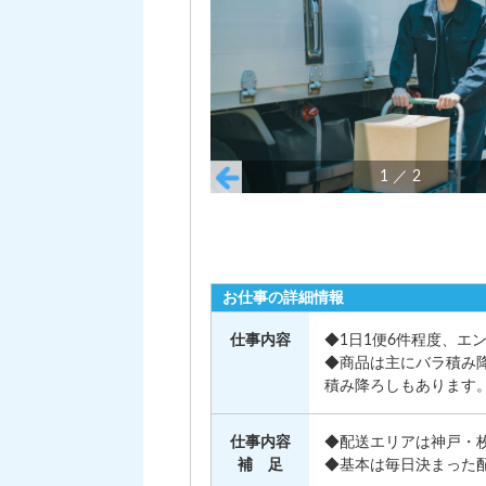
1
／
2
お仕事の詳細情報
仕事内容
◆1日1便6件程度、エ
◆商品は主にバラ積み
積み降ろしもあります
仕事内容
◆配送エリアは神戸・
補 足
◆基本は毎日決まった