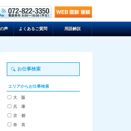
の声
よくあるご質問
用語解説
お仕事検索
エリアからお仕事検索
大 阪
兵 庫
京 都
奈 良