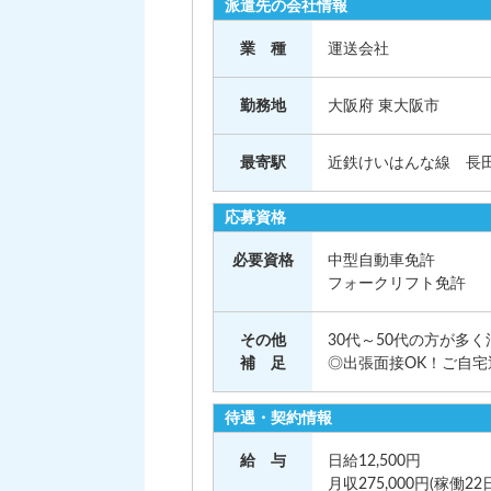
派遣先の会社情報
業 種
運送会社
勤務地
大阪府 東大阪市
最寄駅
近鉄けいはんな線 長田
応募資格
必要資格
中型自動車免許
フォークリフト免許
その他
30代～50代の方が多
補 足
◎出張面接OK！ご自
待遇・契約情報
給 与
日給12,500円
月収275,000円(稼働22