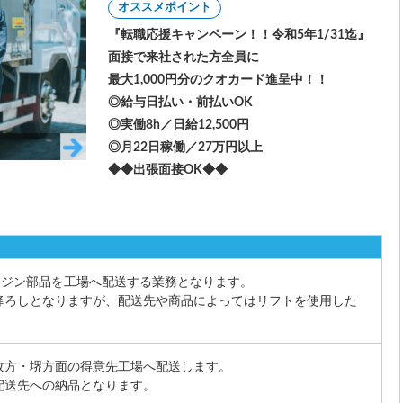
オススメポイント
『転職応援キャンペーン！！令和5年1/31迄』
面接で来社された方全員に
最大1,000円分のクオカード進呈中！！
◎給与日払い・前払いOK
◎実働8h／日給12,500円
◎月22日稼働／27万円以上
◆◆出張面接OK◆◆
4tウィング車両
ンジン部品を工場へ配送する業務となります。
降ろしとなりますが、配送先や商品によってはリフトを使用した
。
枚方・堺方面の得意先工場へ配送します。
配送先への納品となります。