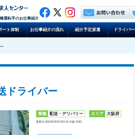
各種運転手のお仕事紹介
ポート体制
お仕事紹介の流れ
紹介予定派遣
ドライバー
バー
配送ドライバー
業種
配送・デリバリー
エリア
大阪府
更新日:2022年09月10日 ID:大阪-0183