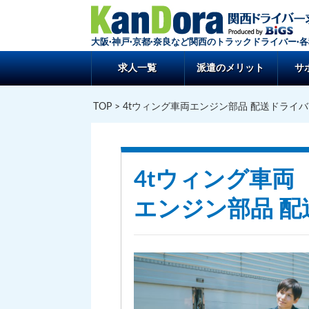
大阪·神戸·京都·奈良など関西のトラックドライバー·
求人一覧
派遣のメリット
サ
TOP
> 4tウィング車両エンジン部品 配送ドライ
4tウィング車両
エンジン部品 