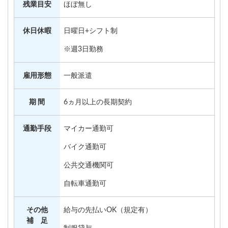
残業目安
ほぼ無し
休日休暇
日曜日+シフト制
※週3日勤務
雇用形態
一般派遣
期 間
6ヵ月以上の長期契約
通勤手段
マイカー通勤可
バイク通勤可
公共交通機関可
自転車通勤可
その他
給与の先払いOK（規定有）
補 足