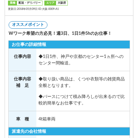
業種
配送・デリバリー
エリア
大阪府
更新日:2018年05月09日 ID:大阪-0009-A1
オススメポイント
Wワーク希望の方必見！週3日、1日1件5hのお仕事！
お仕事の詳細情報
仕事内容
◆1日1件、神戸や京都のセンター1ヵ所への
センター間輸送。
仕事内容
◆取り扱い商品は、くつや衣類等の雑貨商品
補 足
全般となります。
◆バースにつけて積み降ろしが出来るので比
較的簡単なお仕事です。
車 種
4t箱車両
派遣先の会社情報