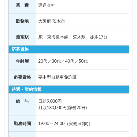
業 種
運送会社
勤務地
大阪府 茨木市
最寄駅
JR 東海道本線 茨木駅 徒歩17分
応募資格
年齢層
20代／30代／40代／50代
必要資格
要中型自動車免許証
待遇・契約情報
給 与
日給9,000円
月収180,000円(稼働20日)
勤務時間
19:00～24:00（実働5時間）