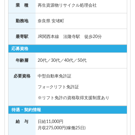
業 種
再生資源物リサイクル処理会社
勤務地
奈良県 安堵町
最寄駅
JR関西本線 法隆寺駅 徒歩20分
応募資格
年齢層
20代／30代／40代／50代
必要資格
中型自動車免許証
フォ―クリフト免許証
※リフト免許の資格取得支援制度あり
待遇・契約情報
給 与
日給11,000円
月収275,000円(稼働25日)