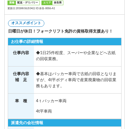
業種
配送・デリバリー
エリア
奈良県
更新日:2018年06月04日 ID:奈良-0006-A1
オススメポイント
日曜日が休日！フォークリフト免許の資格取得支援あり！
お仕事の詳細情報
仕事内容
◆1日25件程度、スーパーや企業などへ古紙
の回収業務。
仕事内容
◆基本はパッカー車両で古紙の回収となりま
補 足
すが、4t平ボディ車両で産業廃棄物の回収業
務もあります。
車 種
4ｔパッカー車両
4t平車両
派遣先の会社情報