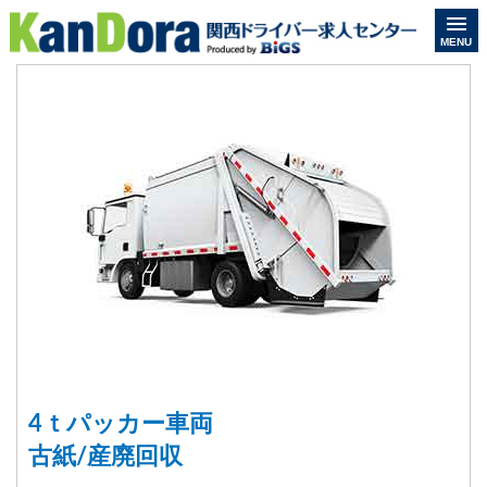
MENU
4ｔパッカー車両
古紙/産廃回収