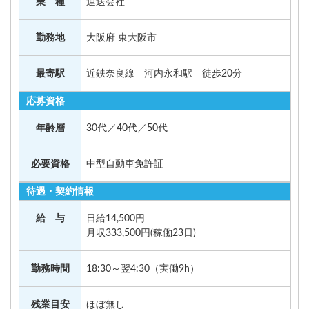
業 種
運送会社
勤務地
大阪府 東大阪市
最寄駅
近鉄奈良線 河内永和駅 徒歩20分
応募資格
年齢層
30代／40代／50代
必要資格
中型自動車免許証
待遇・契約情報
給 与
日給14,500円
月収333,500円(稼働23日)
勤務時間
18:30～翌4:30（実働9h）
残業目安
ほぼ無し