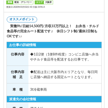
業種
配送・デリバリー
エリア
大阪府
更新日:2020年03月02日 ID:大阪‐0196-A
オススメポイント
実働9h/日給14,500円/月収33万円以上！ お弁当・チルド
食品等の完全ルート配送です♫ 休日シフト制/週休2日制も
OKです♪♪
お仕事の詳細情報
仕事内容
◆1日2便（1便8件程度）コンビニ店舗へ弁当
やチルド食品等を配送するお仕事です。
仕事内容
◆配送は主に大阪市内エリアとなり、毎日同
補 足
じ店舗へ納品する固定ルートとなります。
車 種
3t冷蔵車両
派遣先の会社情報