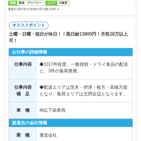
業種
配送・デリバリー
エリア
大阪府
更新日:2017年11月06日 ID:大阪-0145-Ａ
オススメポイント
土曜・日曜・祝日が休日！！高日給13800円！月収28万以上
可！
お仕事の詳細情報
仕事内容
◆1日7件程度、一般雑貨・ドライ食品の配送
と、3件の集荷業務。
仕事内容
◆配送エリアは茨木・摂津・枚方・高槻方面
補 足
となり、集荷エリアは北摂近辺となります。
車 種
4t以下箱車両
派遣先の会社情報
業 種
運送会社