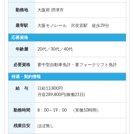
勤務地
大阪府 摂津市
最寄駅
大阪モノレール 沢良宜駅 徒歩39分
応募資格
年齢層
20代／30代／40代
必要資格
要中型自動車免許・要フォークリフト免許
待遇・契約情報
給 与
日給13,800円
月収289,800円(稼働21日)
勤務時間
8：00～19：00 （実働10時間）
残業目安
ほぼ無し