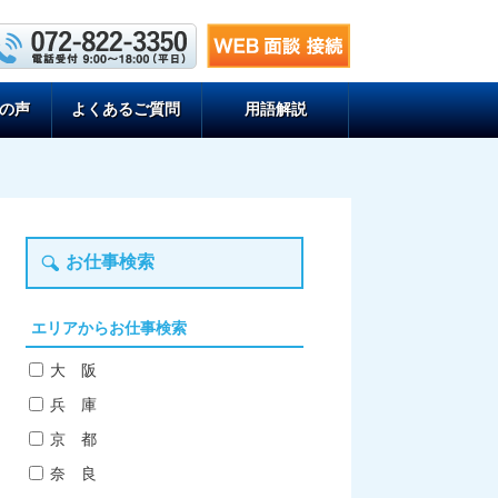
の声
よくあるご質問
用語解説
お仕事検索
エリアからお仕事検索
大 阪
兵 庫
京 都
奈 良