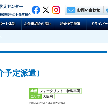
各種運転手のお仕事紹介
ポート体制
お仕事紹介の流れ
紹介予定派遣
ドライバー
遣）
介予定派遣）
業種
フォークリフト・特殊車両
エリア
大阪府
更新日:2019年09月14日 ID:大阪-0199