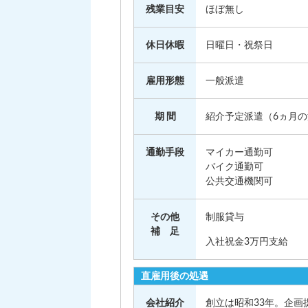
残業目安
ほぼ無し
休日休暇
日曜日・祝祭日
雇用形態
一般派遣
期 間
紹介予定派遣（6ヵ月
通勤手段
マイカー通勤可
バイク通勤可
公共交通機関可
その他
制服貸与
補 足
入社祝金3万円支給
直雇用後の処遇
会社紹介
創立は昭和33年。企