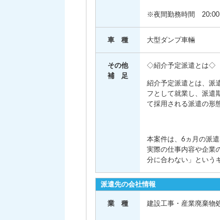
※夜間勤務時間 20:00～
車 種
大型ダンプ車輛
その他
◇紹介予定派遣とは◇
補 足
紹介予定派遣とは、派
フとして就業し、派遣
て採用される派遣の形
本案件は、6ヵ月の派
実際の仕事内容や企業
分に合わない」という
派遣先の会社情報
業 種
建設工事・産業廃棄物