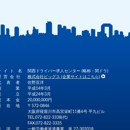
サ イ ト 名
関西ドライバー求人センター (略称：関ドラ)
運 営 会 社
株式会社ビッグス (企業サイトはこちら)
代 表 者
佐野亘洋
創 業
平成14年3月
設 立
平成24年3月
資 本 金
20,000,000円
所 在 地
〒572-0846
大阪府寝屋川市高宮栄町11番6号 平九ビル
TEL.072-822-3338(代)
FAX.072-822-3335
許 認 可
一般労働者派遣事業 派 27-302018