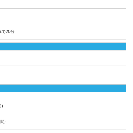
で20分
日)
時間)