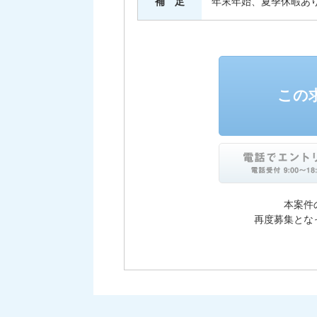
補 足
年末年始、夏季休暇あ
この
本案件
再度募集とな