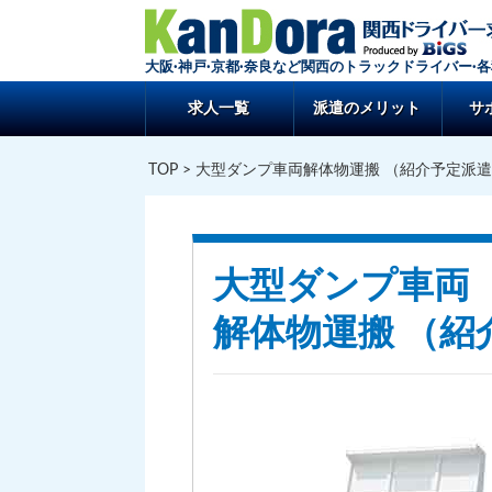
大阪·神戸·京都·奈良など関西のトラックドライバー·
求人一覧
派遣のメリット
サ
TOP
> 大型ダンプ車両解体物運搬 （紹介予定派
大型ダンプ車両
解体物運搬 （紹