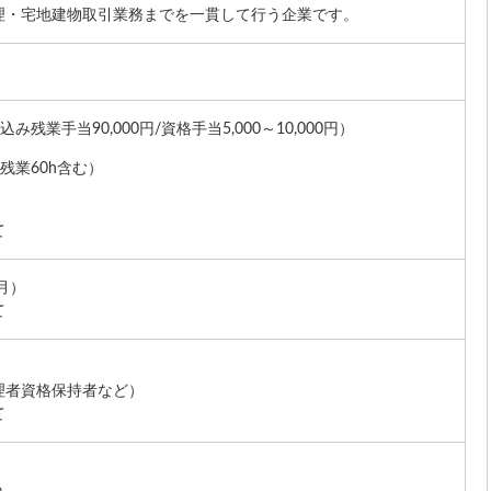
理・宅地建物取引業務までを一貫して行う企業です。
込み残業手当90,000円/資格手当5,000～10,000円）
み残業60h含む）
て
月）
て
理者資格保持者など）
て