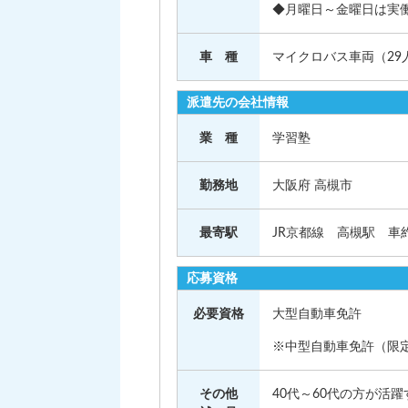
◆月曜日～金曜日は実働
車 種
マイクロバス車両（29
派遣先の会社情報
業 種
学習塾
勤務地
大阪府 高槻市
最寄駅
JR京都線 高槻駅 車約
応募資格
必要資格
大型自動車免許
※中型自動車免許（限
その他
40代～60代の方が活