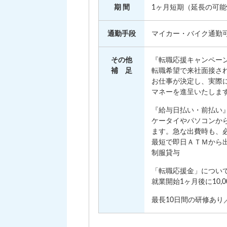
期 間
1ヶ月短期（延長の可
通勤手段
マイカー・バイク通勤
その他
『転職応援キャンペー
補 足
転職希望で来社面接され
お仕事が決定し、実際に
マネーを進呈いたしま
『給与日払い・前払い
ケータイやパソコンか
ます。急な出費時も、
最短で即日ＡＴＭから
制服貸与
「転職応援金」につい
就業開始1ヶ月後に10
最長10日間の研修あり／