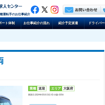
各種運転手のお仕事紹介
ポート体制
お仕事紹介の流れ
紹介予定派遣
ドライバー
両
業種
送迎
エリア
大阪府
更新日:2024年05月15日 ID:大阪‐0356