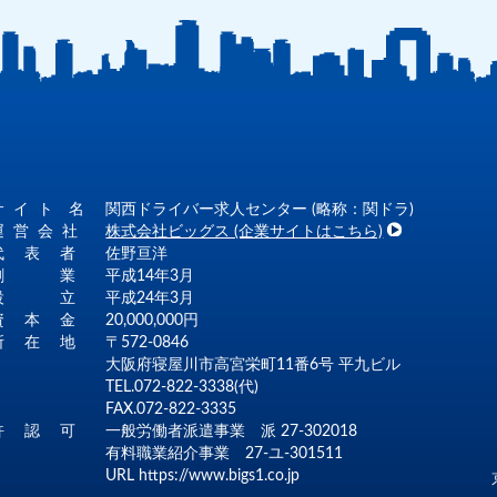
サ イ ト 名
関西ドライバー求人センター (略称：関ドラ)
運 営 会 社
株式会社ビッグス (企業サイトはこちら)
代 表 者
佐野亘洋
創 業
平成14年3月
設 立
平成24年3月
資 本 金
20,000,000円
所 在 地
〒572-0846
大阪府寝屋川市高宮栄町11番6号 平九ビル
TEL.072-822-3338(代)
FAX.072-822-3335
許 認 可
一般労働者派遣事業 派 27-302018
有料職業紹介事業 27-ユ-301511
URL
https://www.bigs1.co.jp