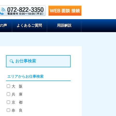
の声
よくあるご質問
用語解説
お仕事検索
エリアからお仕事検索
大 阪
兵 庫
京 都
奈 良